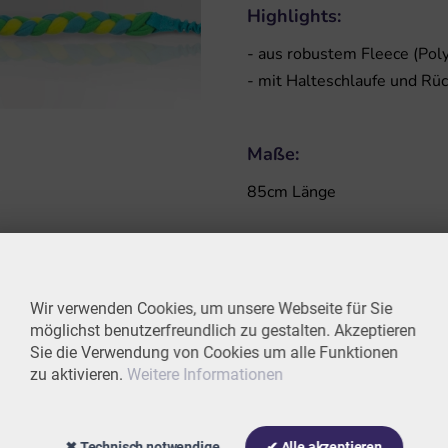
Highlights:
- aus robustem Fleece (Pol
- mit Halteschlaufe und Rü
Maße:
85cm Länge
Wir verwenden Cookies, um unsere Webseite für Sie
möglichst benutzerfreundlich zu gestalten. Akzeptieren
Sie die Verwendung von Cookies um alle Funktionen
zu aktivieren.
Weitere Informationen
✖ Technisch notwendige
✔ Alle akzeptieren