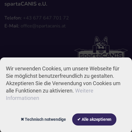
spartaCANIS e.U.
Telefon:
+43 677 647 701 72
E-Mail:
Wir verwenden Cookies, um unsere Webseite für
Sie möglichst benutzerfreundlich zu gestalten.
Akzeptieren Sie die Verwendung von Cookies um
alle Funktionen zu aktivieren.
Weitere
Impressum & Datenschutz
AGB
Widerrufsbelehrung
Informationen
© 2026
Belt Media Werbeagentur
✖ Technisch notwendige
✔ Alle akzeptieren