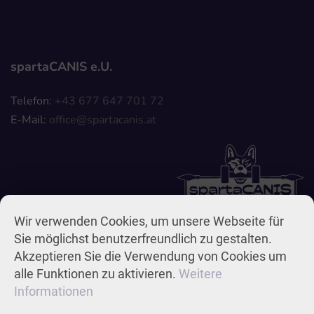
spartaCANIS e.U.
Telefon:
+43 677 647 701 72
E-Mail:
Wir verwenden Cookies, um unsere Webseite für
Sie möglichst benutzerfreundlich zu gestalten.
Akzeptieren Sie die Verwendung von Cookies um
alle Funktionen zu aktivieren.
Weitere
Impressum & Datenschutz
AGB
Widerrufsbelehrung
Informationen
© 2026
Belt Media Werbeagentur