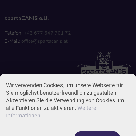
spartaCANIS e.U.
Telefon:
+43 677 647 701 72
E-Mail:
Wir verwenden Cookies, um unsere Webseite für
Sie möglichst benutzerfreundlich zu gestalten.
Akzeptieren Sie die Verwendung von Cookies um
alle Funktionen zu aktivieren.
Weitere
Impressum & Datenschutz
AGB
Widerrufsbelehrung
Informationen
© 2026
Belt Media Werbeagentur