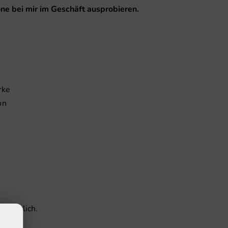
ne bei mir im Geschäft ausprobieren.
rke
on
erhältlich.