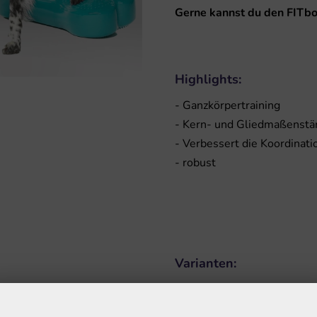
Gerne kannst du den FITbo
Highlights:
- Ganzkörpertraining
- Kern- und Gliedmaßenstä
- Verbessert die Koordinati
- robust
Varianten:
In unterschiedlichen Farben 