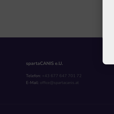
spartaCANIS e.U.
Telefon:
+43 677 647 701 72
E-Mail: